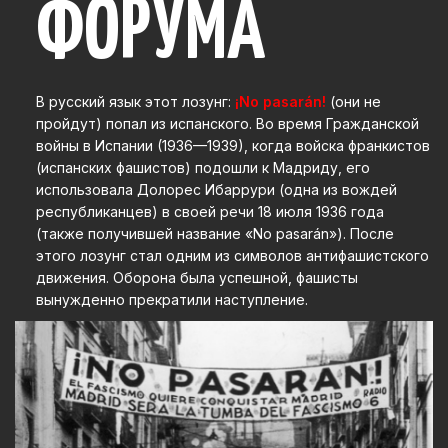
ФОРУМА
В русский язык этот лозунг:
¡No pasarán!
(они не
пройдут)
попал из испанского. Во время Гражданской
войны в Испании (1936—1939), когда войска франкистов
(испанских фашистов) подошли к Мадриду, его
использовала Долорес Ибаррури (одна из вождей
республиканцев) в своей речи 18 июля 1936 года
(также получившей название «No pasarán»). После
этого лозунг стал одним из символов антифашистского
движения. Оборона была успешной, фашисты
вынужденно прекратили наступление.