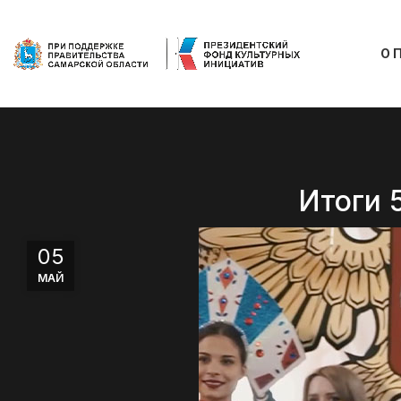
О 
Итоги 
05
МАЙ